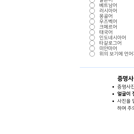
일본어
베트남어
러시아어
몽골어
우즈벡어
크메르어
태국어
인도네시아어
타갈로그어
미얀마어
위의 보기에 언어
​증명
증명사
얼굴이 
​사진을
하여
주